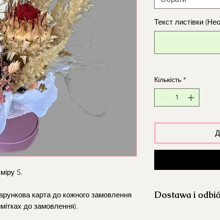
Текст листівки (Не
Кількість
*
Д
міру S.
Dostawa i odbi
одарункова карта до кожного замовлення
имітках до замовлення).
Realizujemy dosta