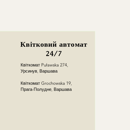
o Warszawie do 10 km – 30 PLN w
20:00
ice >10 km (+3,50 PLN/km)
dzinami (
24/7
) możliwa po
taleniu i wiąże się z dodatkową
awą wysyłamy z pracowni na
Квітковий автомат
24/7
ż
odbiór osobisty
Квіткомат Puławska 274,
ka 176/178 pn-czw 10:00-
Урсинув, Варшава
00-23:00)
 23 pn-ndz 10:00-22:00)
Квіткомат Grochowska 19,
awę kwiatów, ale nie znasz
Прага-Полудне, Варшава
odbiorcy?
towy odbiorcy w zamówieniu, a
ę z odbiorcą!