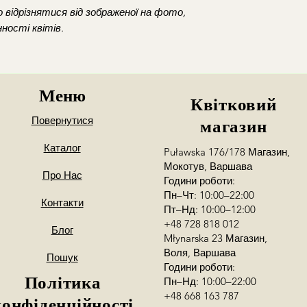
Koszt dostawy p
 відрізнятися від зображеної на фото,
godzinach 10:30-
ності квітів.
Warszawa i okol
Dostawa poza go
wcześniejszym us
opłatą
Меню
*zamowienia z dost
Квітковий
Mokotowie
Повернутися
магазин
Możliwy jest równie
Каталог
Puławska 176/178 Магазин,
Mokotów
(Puławs
Мокотув, Варшава
22:00/pt-ndz 10:
Про Нас
Години роботи:
Wola
(Młynarska
Пн–Чт: 10:00–22:00
Chcesz zamówić dost
Контакти
Пт–Нд: 10:00–12:00
dokładnego adresu 
+48 728 818 012
Блог
Podaj numer kontak
Młynarska 23 Магазин,
my skontaktujemy si
Воля, Варшава
Пошук
Години роботи:
Політика
Пн–Нд: 10:00–22:00
+48 668 163 787
конфіденційності