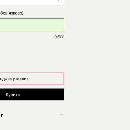
обов'язково)
0/500
одати у кошик
Купити
ór
wę
na terenie Warszawy
i okolic.