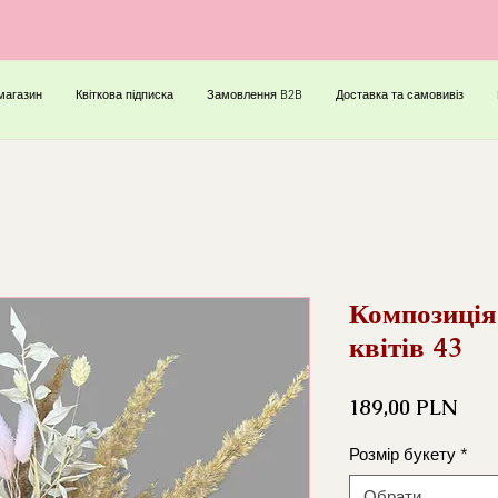
магазин
Квіткова підписка
Замовлення B2B
Доставка та самовивіз
Композиція 
квітів 43
Ціна
189,00 PLN
Розмір букету
*
Обрати