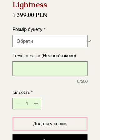
Lightness
Ціна
1 399,00 PLN
Розмір букету
*
Treść bilecika (Необов'язково)
0/500
Кількість
*
Додати у кошик