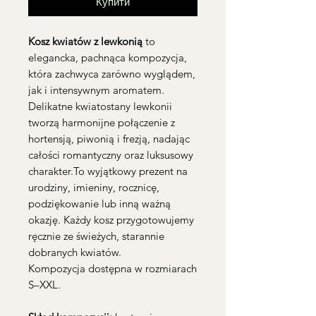
Купити
Kosz kwiatów z lewkonią
to
elegancka, pachnąca kompozycja,
która zachwyca zarówno wyglądem,
jak i intensywnym aromatem.
Delikatne kwiatostany lewkonii
tworzą harmonijne połączenie z
hortensją, piwonią i frezją, nadając
całości romantyczny oraz luksusowy
charakter.To wyjątkowy prezent na
urodziny, imieniny, rocznicę,
podziękowanie lub inną ważną
okazję. Każdy kosz przygotowujemy
ręcznie ze świeżych, starannie
dobranych kwiatów.
Kompozycja dostępna w rozmiarach
S–XXL.