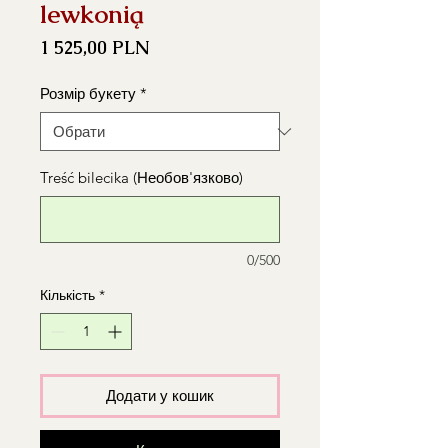
lewkonią
Ціна
1 525,00 PLN
Розмір букету
*
Treść bilecika (Необов'язково)
0/500
Кількість
*
Додати у кошик