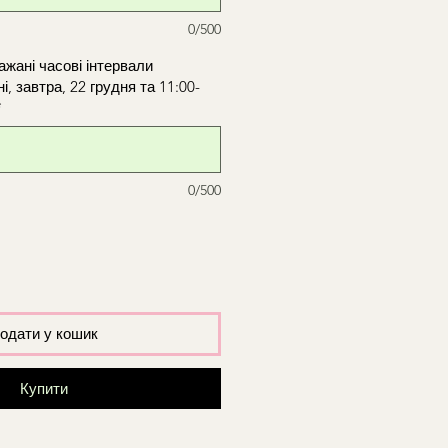
0/500
ажані часові інтервали
і, завтра, 22 грудня та 11:00-
*
0/500
одати у кошик
Купити