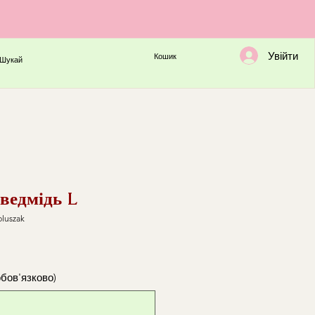
Увійти
Кошик
Шукай
ведмідь L
luszak
обов'язково)