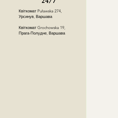
24/7
ę z odbiorcą!
Квіткомат Puławska 274,
Урсинув, Варшава
Квіткомат Grochowska 19,
Прага-Полудне, Варшава