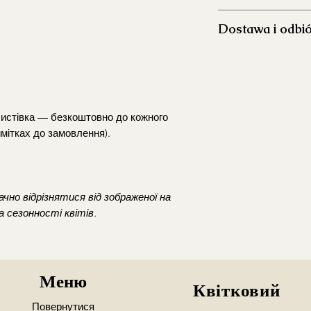
Dokładnie umyj 
Dostawa i odbi
aby ograniczyć ro
Napełnij wazon 
Realizujemy dosta
wysokości.
Koszt dostawy p
Usuń liście znaj
godzinach 10:30-
aby zachować jej 
Warszawa i okol
Co 2–3 dni przyc
Dostawa poza go
 листівка — безкоштовно до кожного
pod skosem, co u
wcześniejszym us
имітках до замовлення).
Regularnie wymie
opłatą
gdy stanie się mę
*zamowienia z dost
Ustaw bukiet z d
Mokotowie
intensywnego sło
чно відрізнятися від зображеної на
owoców.
Możliwy jest równie
 сезонності квітів.
Na bieżąco usuwaj
Mokotów
(Puławs
zapobiec rozwojo
22:00/pt-ndz 10:
całego bukietu.
Wola
(Młynarska
Chcesz zamówić dost
Меню
dokładnego adresu 
Квітковий
Podaj numer kontak
Повернутися