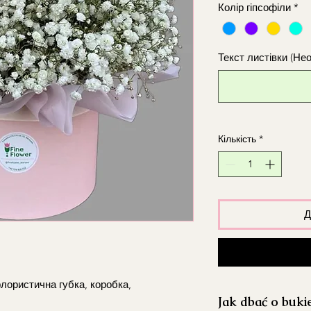
Колір гіпсофіли
*
Текст листівки (Не
Кількість
*
Д
флористична губка, коробка,
Jak dbać o buki