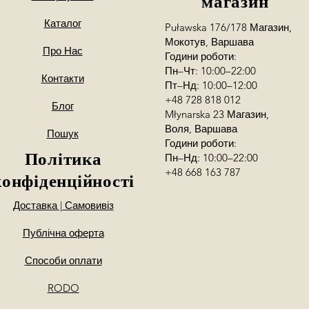
магазин
my skontaktujemy si
Каталог
Puławska 176/178 Магазин,
Мокотув, Варшава
Про Нас
Години роботи:
Пн–Чт: 10:00–22:00
Контакти
Пт–Нд: 10:00–12:00
+48 728 818 012
Блог
Młynarska 23 Магазин,
Воля, Варшава
Пошук
Години роботи:
Політика
Пн–Нд: 10:00–22:00
+48 668 163 787
конфіденційності
Доставка | Самовивіз
Публічна оферта
Способи оплати
RODO