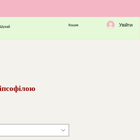
Увійти
Кошик
Шукай
гіпсофілою