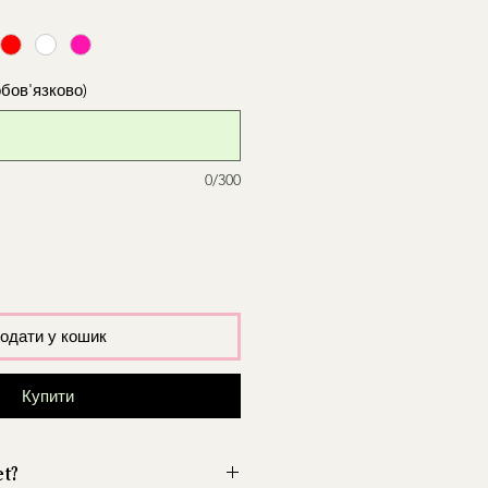
обов'язково)
0/300
одати у кошик
Купити
et?