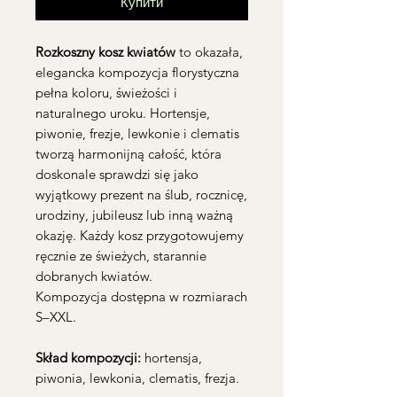
Купити
Rozkoszny kosz kwiatów
to okazała,
elegancka kompozycja florystyczna
pełna koloru, świeżości i
naturalnego uroku. Hortensje,
piwonie, frezje, lewkonie i clematis
tworzą harmonijną całość, która
doskonale sprawdzi się jako
wyjątkowy prezent na ślub, rocznicę,
urodziny, jubileusz lub inną ważną
okazję. Każdy kosz przygotowujemy
ręcznie ze świeżych, starannie
dobranych kwiatów.
Kompozycja dostępna w rozmiarach
S–XXL.
Skład kompozycji:
hortensja,
piwonia, lewkonia, clematis, frezja.