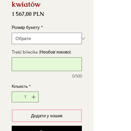
kwiatów
Ціна
1 567,00 PLN
Розмір букету
*
Treść bilecika (Необов'язково)
0/500
Кількість
*
Додати у кошик