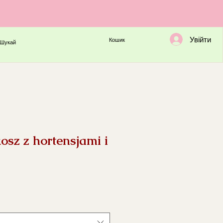
Увійти
Кошик
Шукай
sz z hortensjami i
на