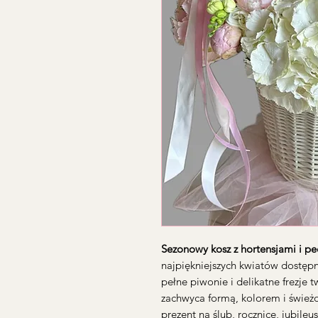
Sezonowy kosz z hortensjami i pe
najpiękniejszych kwiatów dostępn
pełne piwonie i delikatne frezje 
zachwyca formą, kolorem i świeżo
prezent na ślub, rocznicę, jubileu