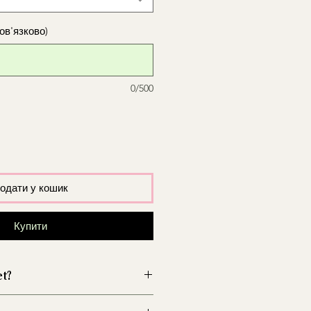
бов'язково)
0/500
одати у кошик
Купити
et?
wazon przed włożeniem kwiatów,