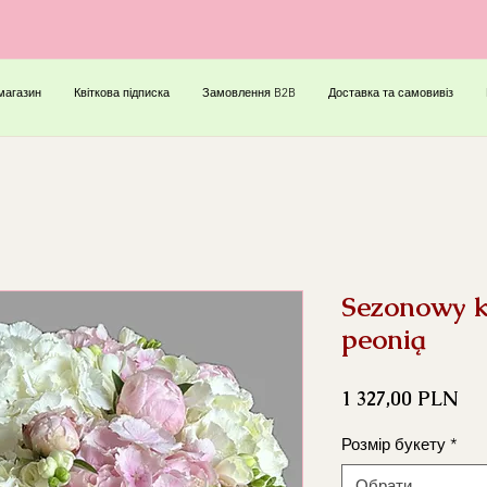
магазин
Квіткова підписка
Замовлення B2B
Доставка та самовивіз
Sezonowy ko
peonią
Ці
1 327,00 PLN
Розмір букету
*
Обрати