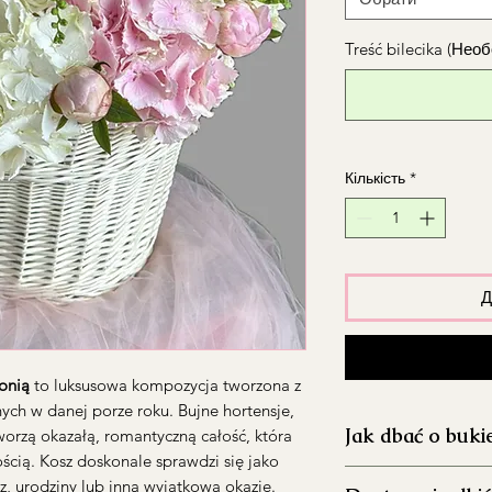
Treść bilecika (Нео
Кількість
*
Д
onią
to luksusowa kompozycja tworzona z
ych w danej porze roku. Bujne hortensje,
Jak dbać o buki
tworzą okazałą, romantyczną całość, która
ścią. Kosz doskonale sprawdzi się jako
Dokładnie umyj 
sz, urodziny lub inną wyjątkową okazję.