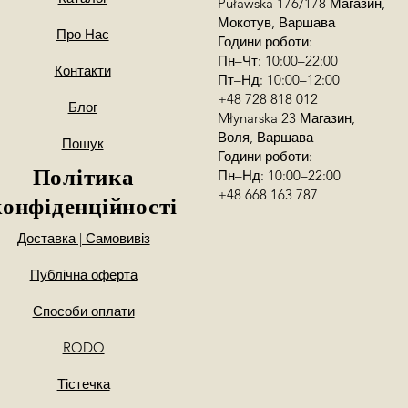
Puławska 176/178 Магазин,
Мокотув, Варшава
Про Нас
Години роботи:
Пн–Чт: 10:00–22:00
Контакти
Пт–Нд: 10:00–12:00
+48 728 818 012
Блог
Młynarska 23 Магазин,
Воля, Варшава
Пошук
Години роботи:
Політика
Пн–Нд: 10:00–22:00
+48 668 163 787
конфіденційності
Доставка | Самовивіз
Публічна оферта
Способи оплати
RODO
Тістечка