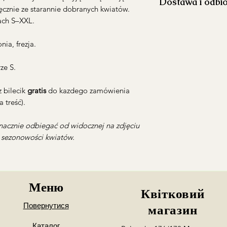
Dostawa i odbi
aby ograniczyć ro
znie ze starannie dobranych kwiatów.
Napełnij wazon 
ach S–XXL.
Realizujemy dosta
wysokości.
Koszt dostawy p
Usuń liście znaj
godzinach 10:30-
nia, frezja.
aby zachować jej 
Warszawa i okol
Co 2–3 dni przyc
Dostawa poza go
ze S.
pod skosem, co u
wcześniejszym us
Regularnie wymie
opłatą
 bilecik
gratis
do kazdego zamówienia
gdy stanie się mę
*zamowienia z dost
 treść).
Ustaw bukiet z d
Mokotowie
intensywnego sło
acznie odbiegać od widocznej na zdjęciu
owoców.
Możliwy jest równie
z sezonowości kwiatów.
Na bieżąco usuwaj
Mokotów
(Puławs
zapobiec rozwojo
22:00/pt-ndz 10:
całego bukietu.
Wola
(Młynarska
Chcesz zamówić dost
Меню
dokładnego adresu 
Квітковий
Podaj numer kontak
Повернутися
магазин
my skontaktujemy si
Каталог