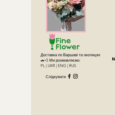
Доставка по Варшаві та околицях
🚗💨 Ми розмовляємо:
PL | UKR | ENG | RUS
Слідкувати