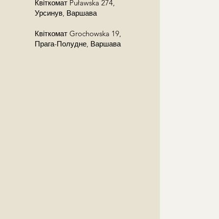
Квіткомат Puławska 274,
Урсинув, Варшава
Квіткомат Grochowska 19,
Прага-Полудне, Варшава