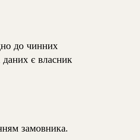
дно до чинних
 даних є власник
анням замовника.