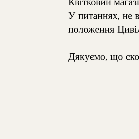
Квітковий магаз
У питаннях, не 
положення Цивіл
Дякуємо, що ско