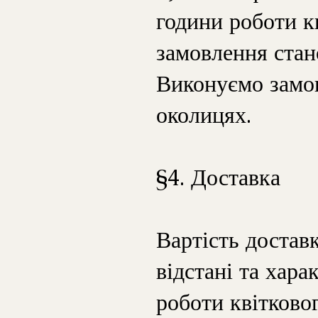
години роботи к
замовлення стан
Виконуємо замов
околицях.
§4. Доставка
Вартість доставк
відстані та хар
роботи квітково