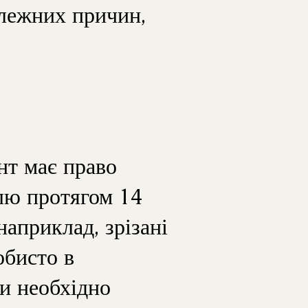
алежних причин,
нт має право
влю протягом 14
наприклад, зрізані
обисто в
ки необхідно