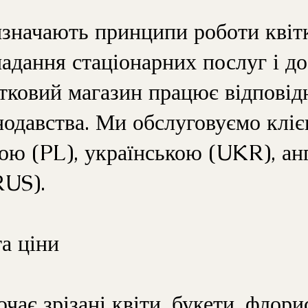
значають принципи роботи квіт
надання стаціонарних послуг і д
ітковий магазин працює відповід
нодавства. Ми обслуговуємо кліє
ою (PL), українською (UKR), а
RUS).
та ціни
чає зрізані квіти, букети, флори