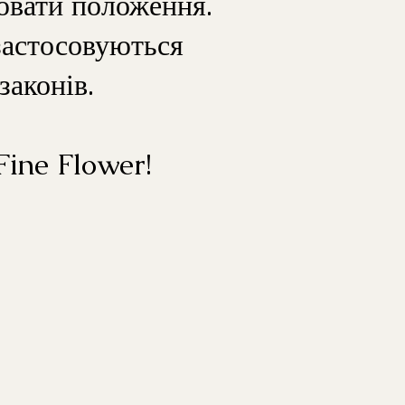
ювати положення.
застосовуються
законів.
Fine Flower!