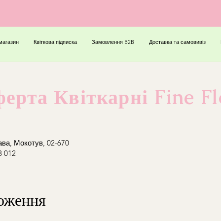
магазин
Квіткова підписка
Замовлення B2B
Доставка та самовивіз
ерта Квіткарні Fine F
ава, Мокотув, 02-670
8 012
ложення