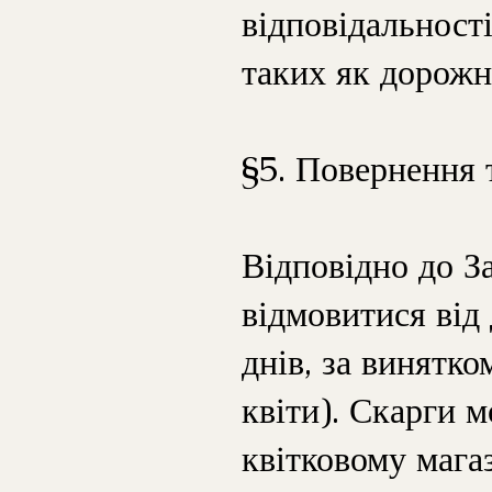
відповідальност
таких як дорожн
§5. Повернення 
Відповідно до З
відмовитися від
днів, за винятко
квіти). Скарги 
квітковому мага