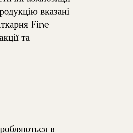
продукцію вказані
ткарня Fine
кції та
бробляються в