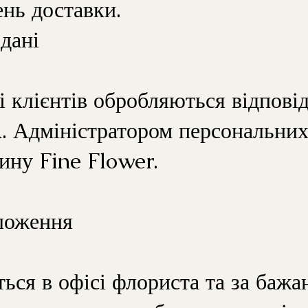
ень доставки.
дані
і клієнтів обробляються відпові
 Адміністратором персональних
зину Fine Flower.
ложення
ться в офісі флориста та за баж