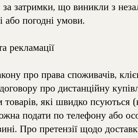
і за затримки, що виникли з нез
і або погодні умови.
та рекламації
акону про права споживачів, кліє
 договору про дистанційну купі
м товарів, які швидко псуються (
можна подати по телефону або ос
зині. Про претензії щодо достав