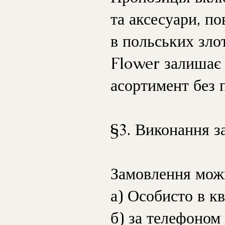
та аксесуари, по
в польських зло
Flower залишає 
асортимент без 
§3. Виконання з
Замовлення можн
а) Особисто в кв
б) за телефоном