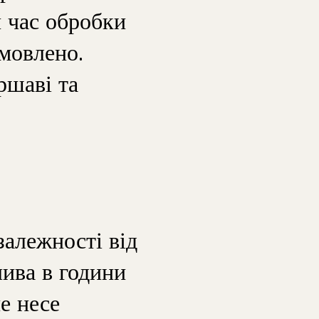
й час обробки
мовлено.
ршаві та
залежності від
лива в години
е несе