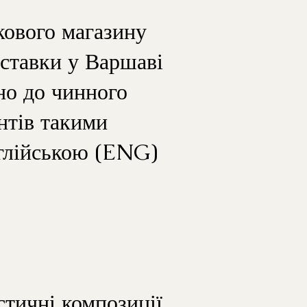
кового магазину
оставки у Варшаві
но до чинного
нтів такими
нглійською (ENG)
стичні композиції