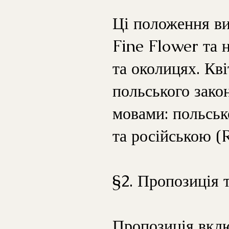
Ці положення ви
Fine Flower та 
та околицях. Кв
польського зако
мовами: польськ
та російською (
§2. Пропозиція 
Пропозиція вклю