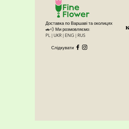
Доставка по Варшаві та околицях
🚗💨 Ми розмовляємо:
PL | UKR | ENG | RUS
Слідкувати