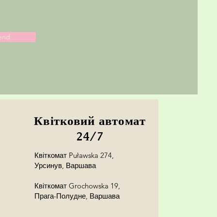
end
Квітковий автомат
24/7
Квіткомат Puławska 274,
Урсинув, Варшава
Квіткомат Grochowska 19,
Прага-Полудне, Варшава