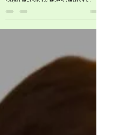
kwiaciatomatów
Kwiaciatomaty to nowoczesne automaty z kwiatami
dostępne całą dobę. Dowiedz się, jakie są zalety
korzystania z kwiaciatomatów w Warszawie i
dlaczego warto po nie sięgnąć w każdej chwili!