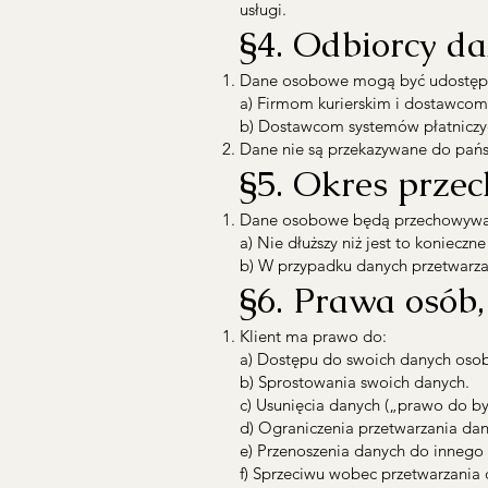
usługi.
§4. Odbiorcy d
Dane osobowe mogą być udostępni
a) Firmom kurierskim i dostawcom
b) Dostawcom systemów płatniczych
Dane nie są przekazywane do pań
§5. Okres prze
Dane osobowe będą przechowywan
a) Nie dłuższy niż jest to koniec
b) W przypadku danych przetwarz
§6. Prawa osób,
Klient ma prawo do:
a) Dostępu do swoich danych oso
b) Sprostowania swoich danych.
c) Usunięcia danych („prawo do b
d) Ograniczenia przetwarzania dan
e) Przenoszenia danych do innego 
f) Sprzeciwu wobec przetwarzania