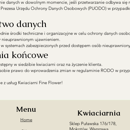
nie danych w dowolnym momencie, jeśli przetwarzanie odbywa się 
o Prezesa Urzędu Ochrony Danych Osobowych (PUODO) w przypadku 
stwo danych
nie środki techniczne i organizacyjne w celu ochrony danych oso
zy nieuprawnionym ujawnieniem.
w systemach zabezpieczonych przed dostępem osób nieuprawniony
nia końcowe
ępny w siedzibie kwiaciarni oraz na życzenie klienta.
ga sobie prawo do wprowadzenia zmian w regulaminie RODO w przy
ie z usług Kwiaciarni Fine Flower!
Menu
Kwiaciarnia
Home
Sklep Puławska 176/178,
Mokotów, Warszawa