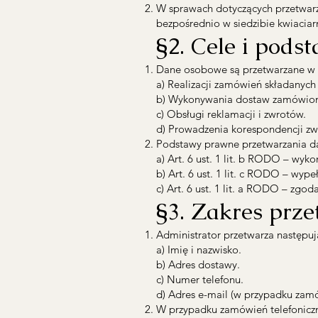
W sprawach dotyczących przetwar
bezpośrednio w siedzibie kwiaciarn
§2. Cele i pod
Dane osobowe są przetwarzane w 
a) Realizacji zamówień składanych w
b) Wykonywania dostaw zamówion
c) Obsługi reklamacji i zwrotów.
d) Prowadzenia korespondencji zwi
Podstawy prawne przetwarzania d
a) Art. 6 ust. 1 lit. b RODO – wyk
b) Art. 6 ust. 1 lit. c RODO – wy
c) Art. 6 ust. 1 lit. a RODO – zgo
§3. Zakres prz
Administrator przetwarza następu
a) Imię i nazwisko.
b) Adres dostawy.
c) Numer telefonu.
d) Adres e-mail (w przypadku zam
W przypadku zamówień telefoniczny