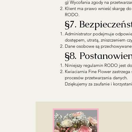
g) Wycofania zgody na przetwarza
Klient ma prawo wnieść skargę d
RODO.
§7. Bezpieczeń
Administrator podejmuje odpowied
dostępem, utratą, zniszczeniem c
Dane osobowe są przechowywane 
§8. Postanowie
Niniejszy regulamin RODO jest dost
Kwiaciarnia Fine Flower zastrze
procesów przetwarzania danych.
Dziękujemy za zaufanie i korzystan