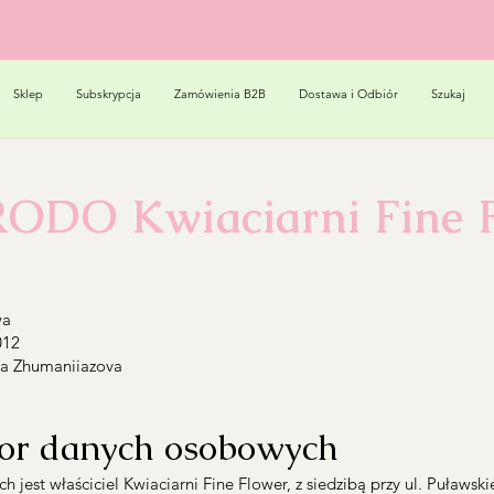
Sklep
Subskrypcja
Zamówienia B2B
Dostawa i Odbiór
Szukaj
RODO Kwiaciarni Fine 
wa
012
na Zhumaniiazova
tor danych osobowych
jest właściciel Kwiaciarni Fine Flower, z siedzibą przy ul. Puławsk