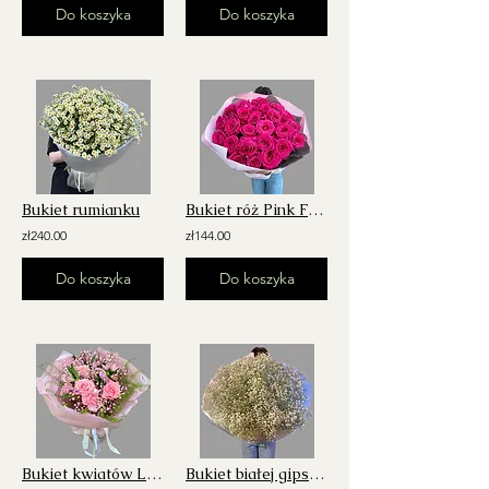
Do koszyka
Do koszyka
Bukiet rumianku
Bukiet róż Pink Floyd
zł240.00
zł144.00
Do koszyka
Do koszyka
Bukiet kwiatów Love letter
Bukiet białej gipsówki