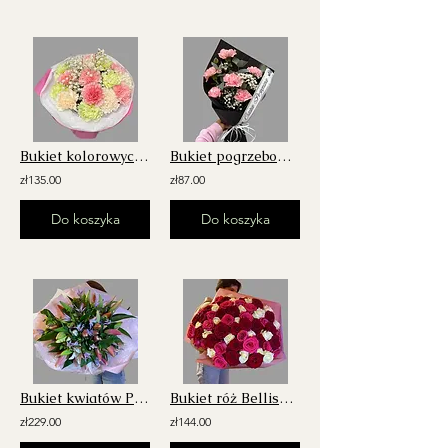
Bukiet kolorowych goździków
Bukiet pogrzebowy z różowych goździków
zł135.00
zł87.00
Do koszyka
Do koszyka
Bukiet kwiatów Paradise
Bukiet róż Bellissimo
zł229.00
zł144.00