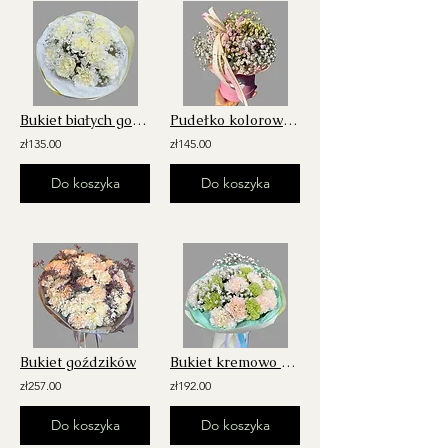
Bukiet białych goździków
Pudełko kolorowej gipsophily
zł135.00
zł145.00
Do koszyka
Do koszyka
Bukiet goździków
Bukiet kremowo zielonych goździków
zł257.00
zł192.00
Do koszyka
Do koszyka