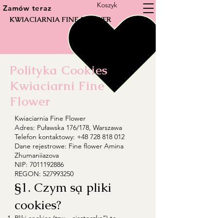
Koszyk
Zamów teraz
KWIACIARNIA FINE FLOWER
Polityka Cookies
Kwiaciarni Fine
Flower
Kwiaciarnia Fine Flower
Adres: Puławska 176/178, Warszawa
Telefon kontaktowy: +48 728 818 012
Dane rejestrowe: Fine flower Amina
Zhumaniiazova
NIP: 7011192886
REGON: 527993250
§1. Czym są pliki
cookies?