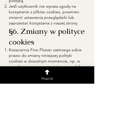
polityką.
Jeśli użytkownik nie wyraża zgody na
korzystanie z plików cookies, powinien
zmienić ustawienia przeglądarki lub
zaprzestać korzystania z naszej strony.
§6. Zmiany w polityce
cookies
Kwiaciarnia Fine Flower zastrzega sobie
prawo do zmiany niniejszej polityki
cookies w dowolnym momencie, np. w
związku ze zmianą przepisów prawa lub
technologii.
Aktualna polityka cookies jest dostępna
Powrót
na stronie internetowej kwiaciarni.
Dziękujemy za korzystanie z usług
Kwiaciarni Fine Flower i zapraszamy do
kontaktu w razie pytań!