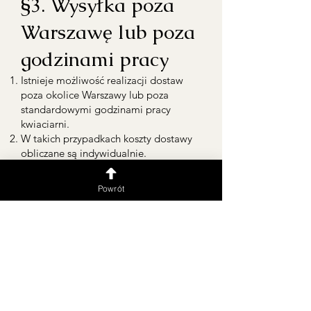
§3. Wysyłka poza
Warszawę lub poza
godzinami pracy
Istnieje możliwość realizacji dostaw
poza okolice Warszawy lub poza
standardowymi godzinami pracy
kwiaciarni.
W takich przypadkach koszty dostawy
obliczane są indywidualnie.
Klient powinien skontaktować się z
kwiaciarnią w celu uzyskania
Powrót
szczegółowych informacji i ustalenia
szczegółów dostawy.
Dziękujemy za korzystanie z usług
Kwiaciarni Fine Flower!