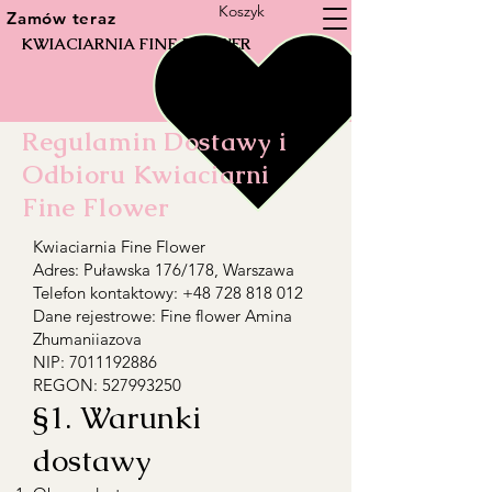
Koszyk
Zamów teraz
KWIACIARNIA FINE FLOWER
Regulamin Dostawy i
Odbioru Kwiaciarni
Fine Flower
Kwiaciarnia Fine Flower
Adres: Puławska 176/178, Warszawa
Telefon kontaktowy: +48 728 818 012
Dane rejestrowe: Fine flower Amina
Zhumaniiazova
NIP: 7011192886
REGON: 527993250
§1. Warunki
dostawy