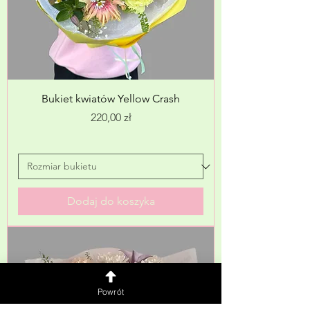
Bukiet kwiatów Yellow Crash
Cena
220,00 zł
Dodaj do koszyka
Powrót