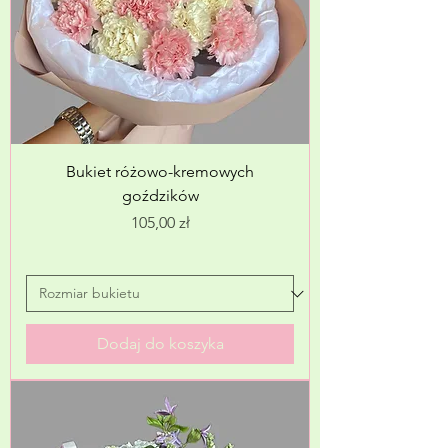
Bukiet różowo-kremowych
goździków
Cena
105,00 zł
Dodaj do koszyka