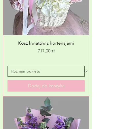
Kosz kwiatów z hortensjami
Cena
717,00 zł
Dodaj do koszyka