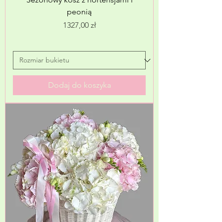
peonią
Cena
1327,00 zł
Dodaj do koszyka