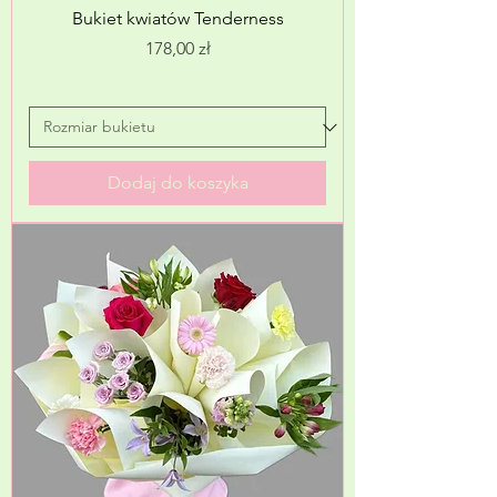
Bukiet kwiatów Tenderness
Cena
178,00 zł
Dodaj do koszyka