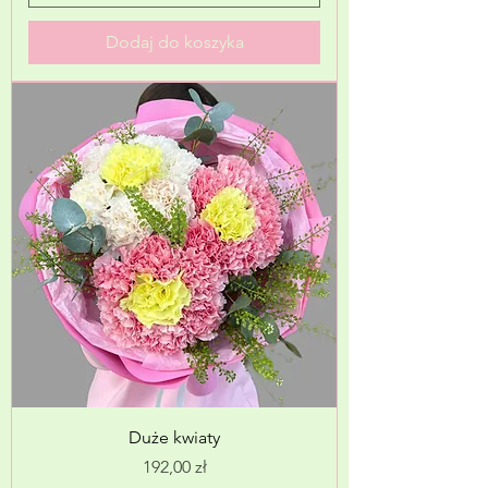
Dodaj do koszyka
Duże kwiaty
Cena
192,00 zł