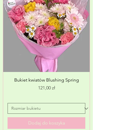
Bukiet kwiatów Blushing Spring
Cena
121,00 zł
Dodaj do koszyka