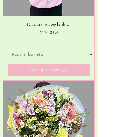
Dopaminowy bukiet
Cena
215,00 zł
Dodaj do koszyka