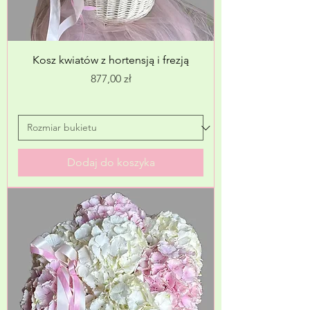
Kosz kwiatów z hortensją i frezją
Cena
877,00 zł
Dodaj do koszyka