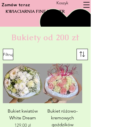
Koszyk
Zamów teraz
KWIACIARNIA FINE FLOWER
Bukiety od 200 zł
Filtruj
Bukiet kwiatów
Bukiet różowo-
White Dream
kremowych
goździków
Cena
129,00 zł