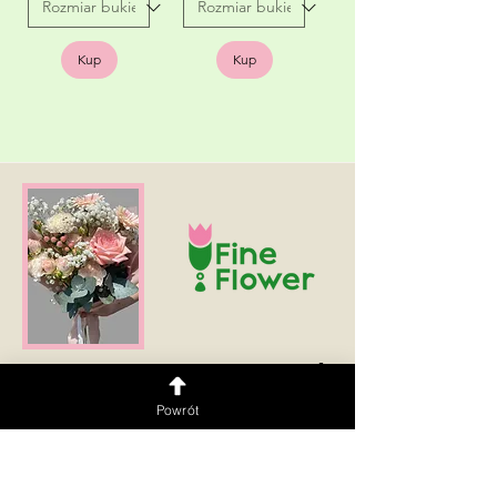
Kup
Kup
Dostawa na terenie Warszawy i okolic 🚗💨
Obsługujemy w językach:
PL | UKR | ENG | RUS
Powrót
Zaobserwuj