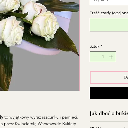
Treść szarfy (opcjon
Sztuk
*
Do
Jak dbać o buki
óży
to wyjątkowy wyraz szacunku i pamięci,
ią przez Kwiaciarnię Warszawskie Bukiety
Dokładnie umyj 