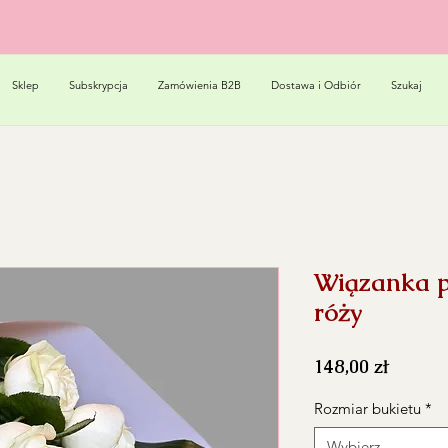
Sklep
Subskrypcja
Zamówienia B2B
Dostawa i Odbiór
Szukaj
Wiązanka p
róży
Cena
148,00 zł
Rozmiar bukietu
*
Wybierz