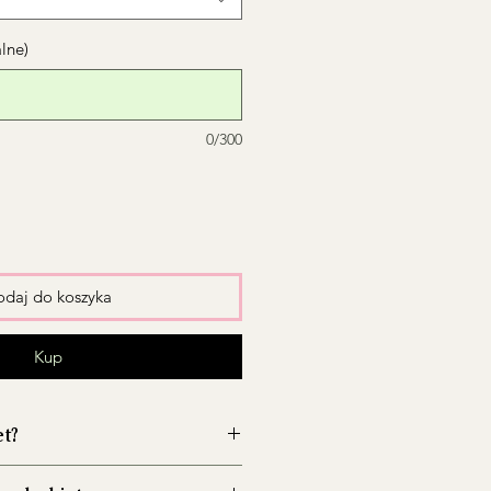
alne)
0/300
daj do koszyka
Kup
et?
wazon przed włożeniem kwiatów,