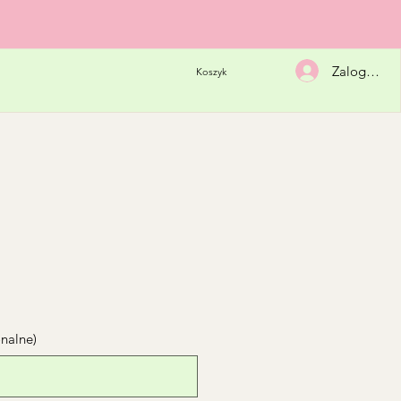
Zaloguj się
Koszyk
onalne)