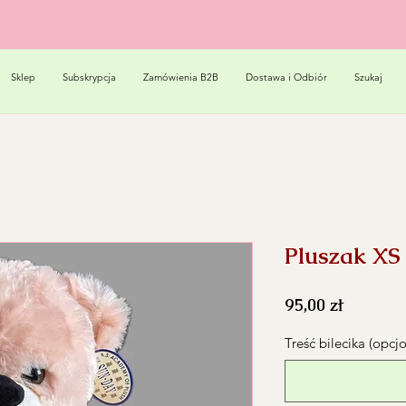
Sklep
Subskrypcja
Zamówienia B2B
Dostawa i Odbiór
Szukaj
Pluszak XS
Cena
95,00 zł
Treść bilecika (opcj