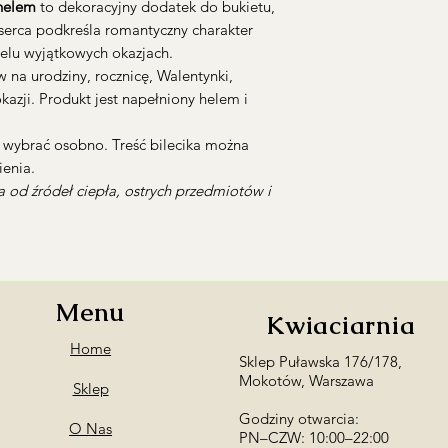
 helem
to dekoracyjny dodatek do bukietu,
 serca podkreśla romantyczny charakter
ielu wyjątkowych okazjach.
na urodziny, rocznicę, Walentynki,
okazji. Produkt jest napełniony helem i
y wybrać osobno. Treść bilecika można
enia.
 od źródeł ciepła, ostrych przedmiotów i
Menu
Kwiaciarnia
Home
Sklep Puławska 176/178,
Mokotów, Warszawa
Sklep
Godziny otwarcia:
O Nas
PN–CZW: 10:00–22:00