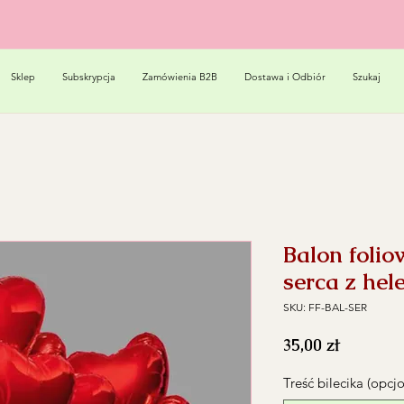
Sklep
Subskrypcja
Zamówienia B2B
Dostawa i Odbiór
Szukaj
Balon folio
serca z hel
SKU: FF-BAL-SER
Cena
35,00 zł
Treść bilecika (opcj