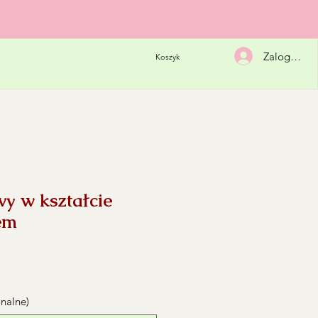
Zaloguj się
Koszyk
wy w kształcie
em
onalne)