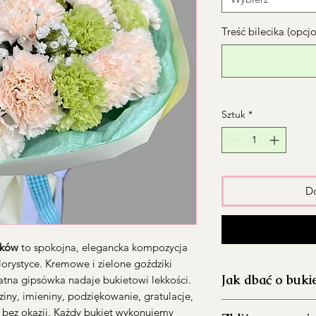
Treść bilecika (opcj
Sztuk
*
Do
ików
to spokojna, elegancka kompozycja
lorystyce. Kremowe i zielone goździki
Jak dbać o buki
atna gipsówka nadaje bukietowi lekkości.
iny, imieniny, podziękowanie, gratulacje,
Dokładnie umyj 
t bez okazji. Każdy bukiet wykonujemy