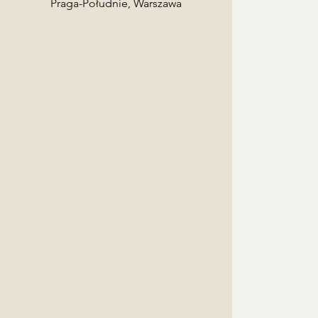
towy odbiorcy w zamówieniu, a
Praga-Południe, Warszawa
ę z odbiorcą!