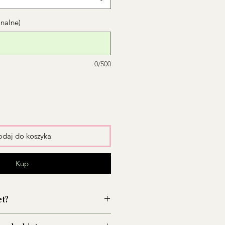
onalne)
0/500
daj do koszyka
Kup
et?
wazon przed włożeniem kwiatów,