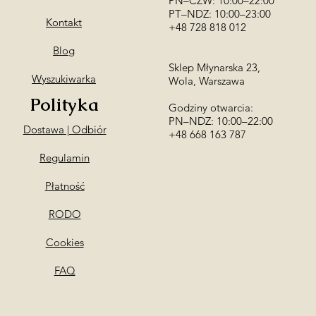
PN–CZW: 10:00–22:00
Podaj numer kontak
PT–NDZ: 10:00–23:00
my skontaktujemy si
Kontakt
+48 728 818 012
Blog
Sklep Młynarska 23,
Wyszukiwarka
Wola, Warszawa
Polityka
Godziny otwarcia:
PN–NDZ: 10:00–22:00
Dostawa | Odbiór
​+48 668 163 787
Regulamin
Płatność
RODO
Cookies
FAQ