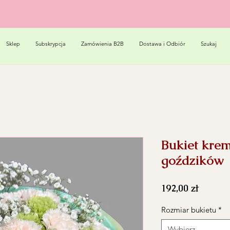
Sklep
Subskrypcja
Zamówienia B2B
Dostawa i Odbiór
Szukaj
Bukiet kre
goździków
Cena
192,00 zł
Rozmiar bukietu
*
Wybierz