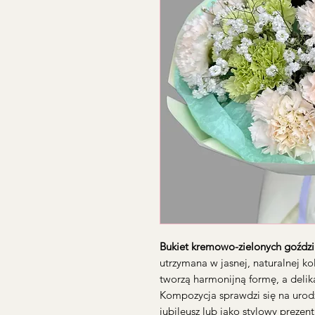
Bukiet kremowo-zielonych goźdz
utrzymana w jasnej, naturalnej ko
tworzą harmonijną formę, a delik
Kompozycja sprawdzi się na urodz
jubileusz lub jako stylowy prezen