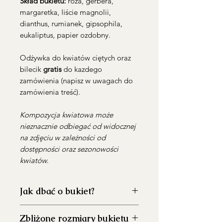
Skład bukietu:
róża, gerbera,
margaretka, liście magnolii,
dianthus, rumianek, gipsophila,
eukaliptus, papier ozdobny.
Odżywka do kwiatów ciętych oraz
bilecik
gratis
do kazdego
zamówienia (napisz w uwagach do
zamówienia treść).
Kompozycja kwiatowa może
nieznacznie odbiegać od widocznej
na zdjęciu w zależności od
dostępności oraz sezonowości
kwiatów.
Jak dbać o bukiet?
Dokładnie umyj wazon przed
Zbliżone rozmiary bukietu
włożeniem kwiatów, aby