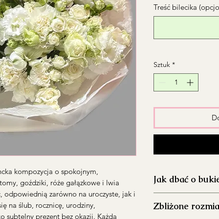
Treść bilecika (opcj
Sztuk
*
Do
ncka kompozycja o spokojnym,
Jak dbać o buki
omy, goździki, róże gałązkowe i lwia
, odpowiednią zarówno na uroczyste, jak i
Dokładnie umyj 
ię na ślub, rocznicę, urodziny,
Zbliżone rozmia
aby ograniczyć ro
o subtelny prezent bez okazji. Każdą