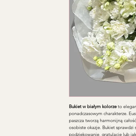
Bukiet w białym kolorze
to elega
ponadczasowym charakterze. Eust
paszcza tworzą harmonijną całość
osobiste okazje. Bukiet sprawdzi s
podziękowanie, gratulacje lub jak