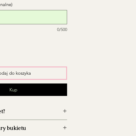
onalne)
0/500
daj do koszyka
Kup
et?
wazon przed włożeniem kwiatów,
ry bukietu
zwój bakterii.