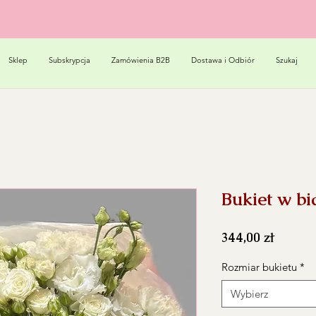
Sklep
Subskrypcja
Zamówienia B2B
Dostawa i Odbiór
Szukaj
Bukiet w bi
Cena
344,00 zł
Rozmiar bukietu
*
Wybierz