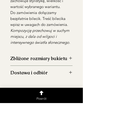
zachowuje stylistykę, wielkość i
wartość wybranego wariantu.
Do zamówienia dołączamy
bezpłatnie bilecik. Treść bilecika
wpisz w uwagach do zamówienia.
Kompozycję przechowuj w suchym
miejscu, z dala od wilgoci i
intensywnego światła słonecznego.
Zbliżone rozmiary bukietu
S: średnica ~20-25 cm, wysokość
Dostawa i odbiór
~40 cm (na zdjęciu)
M: średnica ~25-30 cm, wysokość
Realizujemy dostawę
na terenie
~40 cm
Warszawy
i okolic.
L: średnica ~30-35 cm, wysokość
Koszt dostawy po Warszawie do
~40 cm
Powrót
10 km – 30 PLN w godzinach
XL: średnica ~35-40 cm, wysokość
10:30-20:00
~40 cm
Warszawa i okolice >10 km
XXL: średnica ~40-45 cm, wysokość