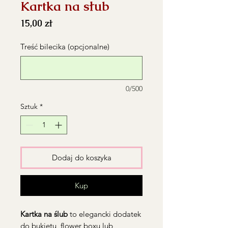
Kartka na słub
Cena
15,00 zł
Treść bilecika (opcjonalne)
0/500
Sztuk
*
Dodaj do koszyka
Kup
Kartka na ślub
to elegancki dodatek
do bukietu, flower boxu lub