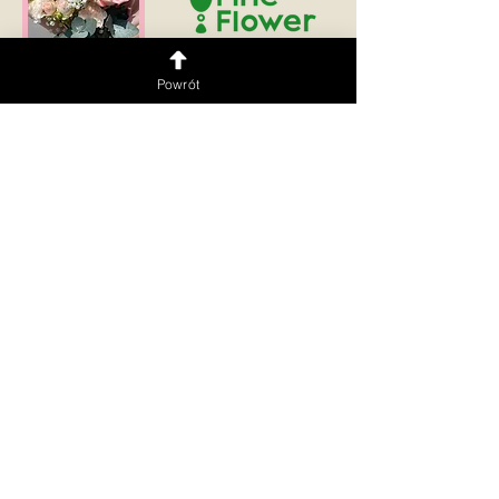
Powrót
Dostawa na terenie Warszawy i okolic 🚗💨
Obsługujemy w językach:
PL | UKR | ENG | RUS
Zaobserwuj
Kwiaciarnia
Kwiatomat 24/7
​Kwiatomat
Sklep Puławska 176/178,
Puławska 274,
Mokotów, Warszawa
Ursynów, Warszawa
Godziny otwarcia:
Kwiatomat
PN–CZW: 10:00–22:00
Grochowska 19,
PT–NDZ: 10:00–23:00
Praga-Południe,
+48 728 818 012
Warszawa