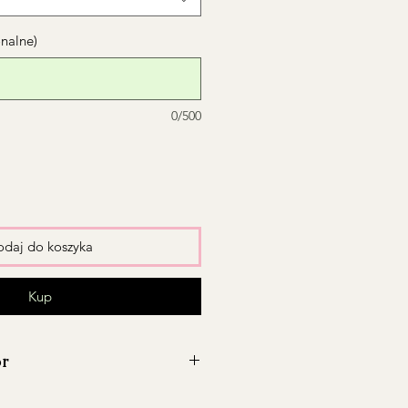
onalne)
0/500
daj do koszyka
Kup
ór
wę
na terenie Warszawy
i okolic.