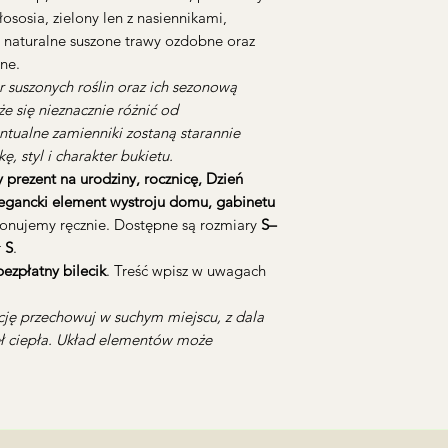
Koszt dostawy p
łososia, zielony len z nasiennikami,
godzinach 10:30-
, naturalne suszone trawy ozdobne oraz
Warszawa i okol
ne.
Dostawa poza go
r suszonych roślin oraz ich sezonową
wcześniejszym us
 się nieznacznie różnić od
opłatą
tualne zamienniki zostaną starannie
*zamowienia z dost
, styl i charakter bukietu.
Mokotowie
y prezent na urodziny, rocznicę, Dzień
legancki element wystroju domu, gabinetu
Możliwy jest równie
nujemy ręcznie. Dostępne są rozmiary
S–
Mokotów
(Puławs
r
S
.
22:00/pt-ndz 10:
bezpłatny bilecik
. Treść wpisz w uwagach
Wola
(Młynarska
Chcesz zamówić dost
ję przechowuj w suchym miejscu, z dala
dokładnego adresu 
Podaj numer kontak
deł ciepła. Układ elementów może
my skontaktujemy si