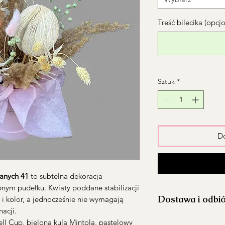
Treść bilecika (opcj
Sztuk
*
Do
anych 41
to subtelna dekoracja
bnym pudełku. Kwiaty poddane stabilizacji
Dostawa i odbi
i kolor, a jednocześnie nie wymagają
acji.
Realizujemy dosta
ll Cup, bielona kula Mintola, pastelowy