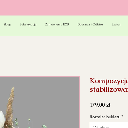
Sklep
Subskrypcja
Zamówienia B2B
Dostawa i Odbiór
Szukaj
Kompozycja
stabilizowa
Cena
179,00 zł
Rozmiar bukietu
*
Wybierz