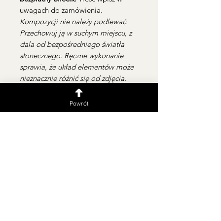
uwagach do zamówienia.
Kompozycji nie należy podlewać.
Przechowuj ją w suchym miejscu, z
dala od bezpośredniego światła
słonecznego. Ręczne wykonanie
sprawia, że układ elementów może
nieznacznie różnić się od zdjęcia.
Powrót
Dostawa i odbiór
Realizujemy dostawę
na terenie
Warszawy
i okolic.
Koszt dostawy po Warszawie do
10 km – 30 PLN w godzinach
10:30-20:00
Warszawa i okolice >10 km
(+3,50 PLN/km)
Dostawa poza godzinami (
24/7
)
możliwa po wcześniejszym