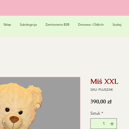
Sklep
Subskrypcja
Zamówienia B2B
Dostawa i Odbiór
Szukaj
Miś XXL
SKU: PLUSZAK
Cena
390,00 zł
Sztuk
*