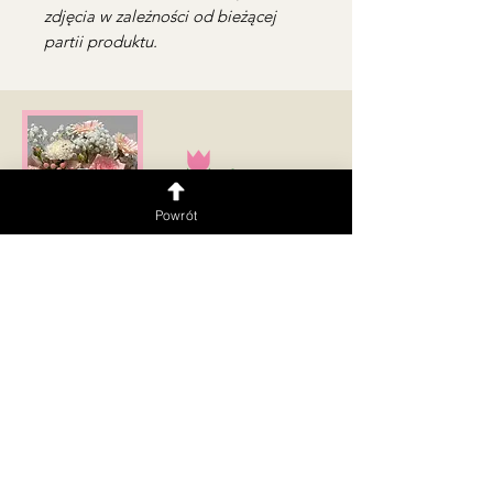
zdjęcia w zależności od bieżącej
partii produktu.
Powrót
Dostawa na terenie Warszawy i okolic 🚗💨
Obsługujemy w językach:
PL | UKR | ENG | RUS
Zaobserwuj
Kwiaciarnia
Kwiatomat 24/7