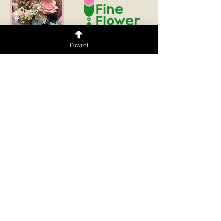
Powrót
Dostawa na terenie Warszawy i okolic 🚗💨
Obsługujemy w językach:
PL | UKR | ENG | RUS
Zaobserwuj
Kwiaciarnia
Kwiatomat 24/7
​Kwiatomat
Sklep Puławska 176/178,
Puławska 274,
Mokotów, Warszawa
Ursynów, Warszawa
Godziny otwarcia:
Kwiatomat
PN–CZW: 10:00–22:00
Grochowska 19,
PT–NDZ: 10:00–23:00
Praga-Południe,
+48 728 818 012
Warszawa