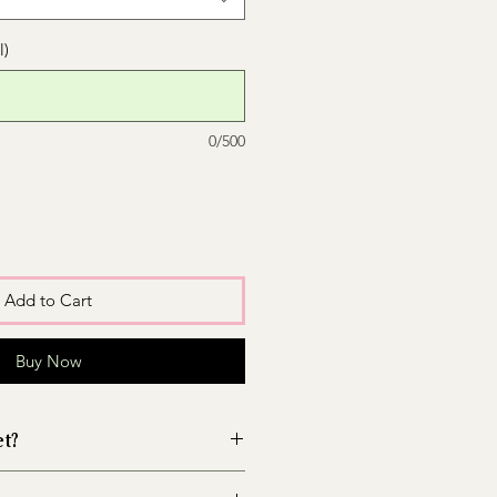
l)
0/500
Add to Cart
Buy Now
et?
wazon przed włożeniem kwiatów,