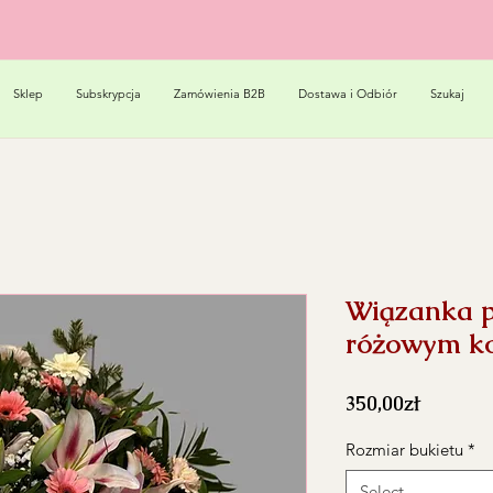
Sklep
Subskrypcja
Zamówienia B2B
Dostawa i Odbiór
Szukaj
Wiązanka 
różowym ko
Price
350,00zł
Rozmiar bukietu
*
Select