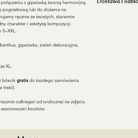
Dostawa i odbi
 w połączeniu z gipsówką tworzą harmonijną
aby ograniczyć ro
 pogrzebową lub do złożenia na
Napełnij wazon 
Realizujemy dosta
wysokości.
ujemy ręcznie ze świeżych, starannie
Koszt dostawy p
Usuń liście znaj
y charakter i estetykę kompozycji.
godzinach 10:30-
aby zachować jej 
h S–XXL.
Warszawa i okol
Co 2–3 dni przyc
Dostawa poza go
pod skosem, co u
 dianthus, gipsówka, zieleń dekoracyjna,
wcześniejszym us
Regularnie wymie
opłatą
gdy stanie się mę
*zamowienia z dost
Ustaw bukiet z d
ze XL.
Mokotowie
intensywnego sło
owoców.
 bilecik
gratis
do kazdego zamówienia
Możliwy jest równie
Na bieżąco usuwaj
 treść).
Mokotów
(Puławs
zapobiec rozwojo
22:00/pt-ndz 10:
całego bukietu.
Wola
(Młynarska
acznie odbiegać od widocznej na zdjęciu
Chcesz zamówić dost
z sezonowości kwiatów.
dokładnego adresu 
Podaj numer kontak
my skontaktujemy si