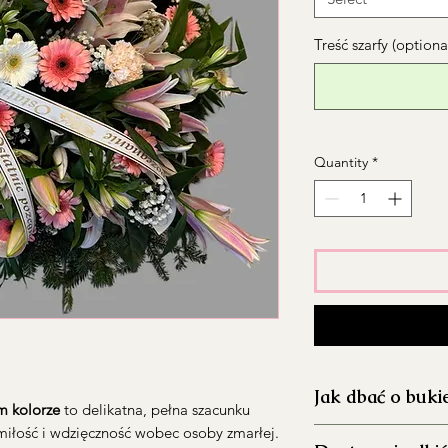
Treść szarfy (optiona
Quantity
*
Jak dbać o buki
 kolorze
to delikatna, pełna szacunku
iłość i wdzięczność wobec osoby zmarłej.
Dokładnie umyj 