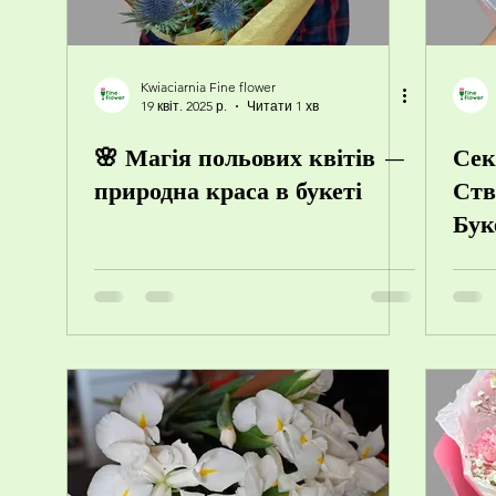
Kwiaciarnia Fine flower
19 квіт. 2025 р.
Читати 1 хв
🌸 Магія польових квітів —
Сек
природна краса в букеті
Ств
Бук