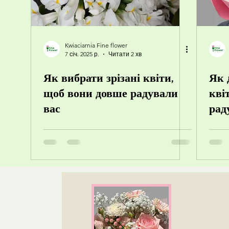
Kwiaciarnia Fine flower
7 січ. 2025 р.
Читати 2 хв
Як вибрати зрізані квіти,
Як 
щоб вони довше радували
кві
вас
рад