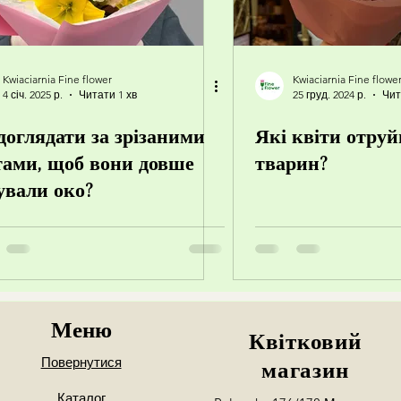
Kwiaciarnia Fine flower
Kwiaciarnia Fine flowe
4 січ. 2025 р.
Читати 1 хв
25 груд. 2024 р.
Чит
доглядати за зрізаними
Які квіти отруй
тами, щоб вони довше
тварин?
ували око?
Меню
Квітковий
Повернутися
магазин
Каталог