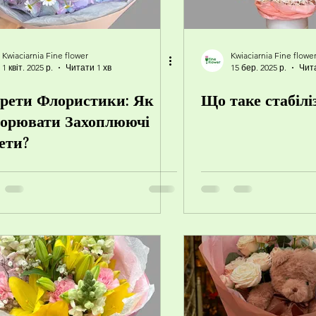
Kwiaciarnia Fine flower
Kwiaciarnia Fine flowe
1 квіт. 2025 р.
Читати 1 хв
15 бер. 2025 р.
Чита
рети Флористики: Як
Що таке стабілі
орювати Захоплюючі
ети?