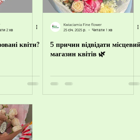
r
Kwiaciarnia Fine flower
ти 2 хв
25 січ. 2025 р.
Читати 1 хв
зовані квіти?
5 причин відвідати місцеви
магазин квітів 🌿