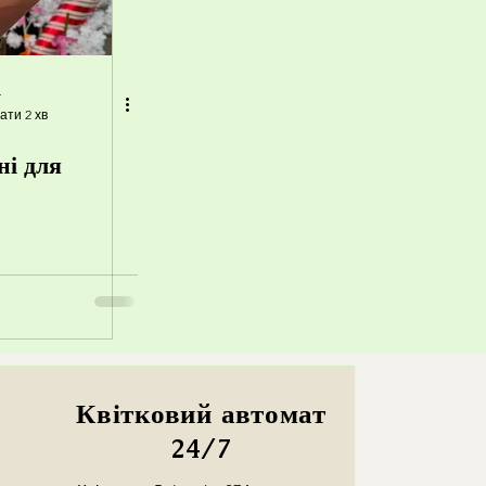
r
ати 2 хв
ні для
Квітковий автомат
24/7